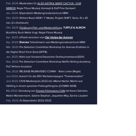
Feb. 2024:
Musikvideo für
ALSO ASTIR & GIANT CACTUS - OUR
MIRROR
, Regie Fitore Muzaqi, Konzept & DoP Fine Gumpert
Jan. 2024:
Stipendiatin Mediengründerzentrum NRW
Okt. 2023:
Writers Room WDR / Y-Media, Projekt SHIFT, Serie, 10 x 25
min. (2 x Drehbuch)
Okt. 2023:
Förderung Film- und Medienstiftung
,
TURTLE & ALBION
(Kurzfilm), Buch Malte Vogt, Regie Fitore Muzaqi
Apr. 2023:
offiziell vertreten vom
Der Verlag der Autoren
Apr. 2023:
Sheroes
Teilnehmerin vom Mediengründerzentrum NRW
Mär. 2023:
Pre Selection Committee Workshop für diverses Erzählen in
der Digital Short Form Serie (DFFB)
Jan. 2023:
Wahl zum Vorstand Deutscher Drehbuchverband (DDV)
Nov. 2022:
Pre Selection Committee Workshop Netflix Writing Academy:
PoC Writers Incubator
Sep. 2022:
RELEASE MUSIKVIDEO CONNY - Rote Linien (Regie)
Juni 2022:
Autorin für die DKV Werbekampagne "Themenwelten"
Juni 2022:
CIVIS Medienpreis 2022 mit »Meine Narbe: Martin war
Häftling in einem syrischen Foltergefängnis« (COSMO WDR)
Mai 2022:
Gründung von
Female Filmmakers CGN
mit Karen Dahmen,
Maike Münstermann, Sabine Stephan, Jaqueline May, Sarina Laudam
Feb. 2022:
ifs Stipendiatin
2022-2023
Nov. 2021:
RELEASE Musikvideo Kleine Hunde - Die Reichen
IMPRESSUM
Fitore Muzaqi