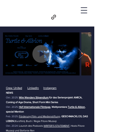
Fitore Muzaqi |
Director & Writer | Köln / Berlin
Crew United
LinkedIn
Instagram
NEWS
Okt. 2025:
Wim Wenders Stipendium
für das Serienprojekt AMICA,
Coming of Age Drama, Short Form Mini Series
Okt. 2025:
Hof Internationale Filmtage
, Weltpremiere
Turtle & Albion
,
special Mention
Feb. 2025:
Förderung Film- und Medienstiftung
,
GESCHMACKLOS, DAS
LEBEN
(Kurzfilm), Buch / Regie Fitore Muzaqi
Okt. 2024:
Launch des Podcasts
WRITER´S STATEMENT
, Hosts Fitore
Muzaqi und Stefanie Ren